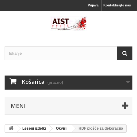
Prijava
Kontaktirajte nas
Košarica
(prazno)
MENI
Leseni izdelki
Okvirji
HDF plošče za dekoracijo