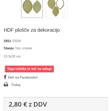
HDF plošče za dekoracijo
SKU:
50540
Stanje:
Nov izdelek
13,3x20 cm
Tega izdelka ni več na zalogi
Deli na Facebooku!
Tiskaj
2,80 €
z DDV