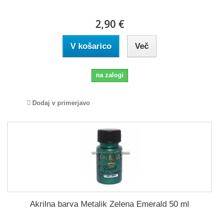
2,90 €
V košarico
Več
na zalogi
Dodaj v primerjavo
Akrilna barva Metalik Zelena Emerald 50 ml