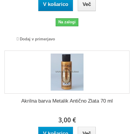
V košarico
Več
Na zalogi
Dodaj v primerjavo
Akrilna barva Metalik Antično Zlata 70 ml
3,00 €
V košarico
Več