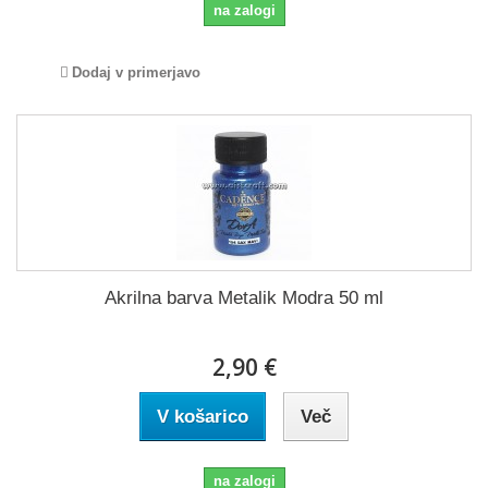
na zalogi
Dodaj v primerjavo
Akrilna barva Metalik Modra 50 ml
2,90 €
V košarico
Več
na zalogi