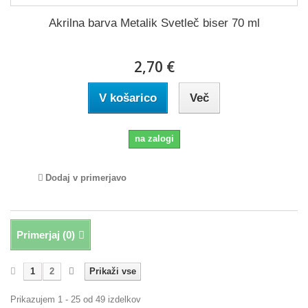
Akrilna barva Metalik Svetleč biser 70 ml
2,70 €
V košarico
Več
na zalogi
Dodaj v primerjavo
Primerjaj (
0
)
1
2
Prikaži vse
Prikazujem 1 - 25 od 49 izdelkov