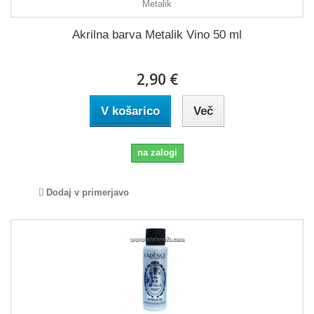
Akrilna barva Metalik Vino 50 ml
2,90 €
V košarico
Več
na zalogi
Dodaj v primerjavo