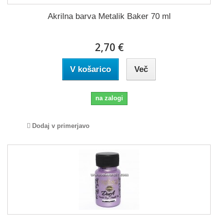
Akrilna barva Metalik Baker 70 ml
2,70 €
V košarico
Več
na zalogi
Dodaj v primerjavo