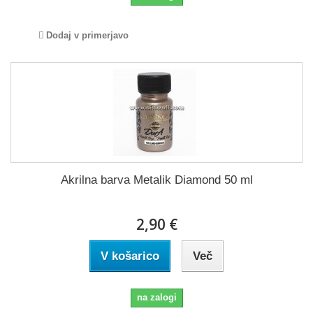
Dodaj v primerjavo
Akrilna barva Metalik Diamond 50 ml
2,90 €
V košarico
Več
na zalogi