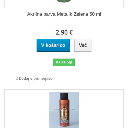
Akrilna barva Metalik Zelena 50 ml
2,90 €
V košarico
Več
na zalogi
Dodaj v primerjavo