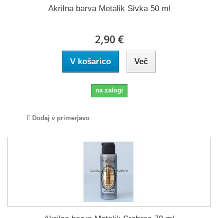
Akrilna barva Metalik Sivka 50 ml
2,90 €
V košarico
Več
na zalogi
Dodaj v primerjavo