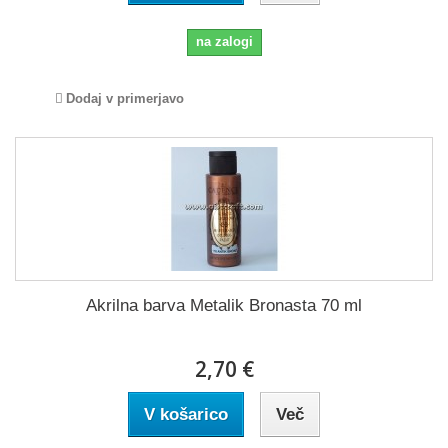
na zalogi
Dodaj v primerjavo
Akrilna barva Metalik Bronasta 70 ml
2,70 €
V košarico
Več