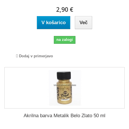
2,90 €
V košarico
Več
na zalogi
Dodaj v primerjavo
Akrilna barva Metalik Belo Zlato 50 ml