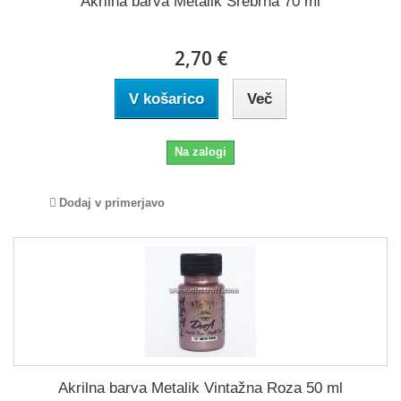
Akrilna barva Metalik Srebrna 70 ml
2,70 €
V košarico
Več
Na zalogi
Dodaj v primerjavo
Akrilna barva Metalik Vintažna Roza 50 ml