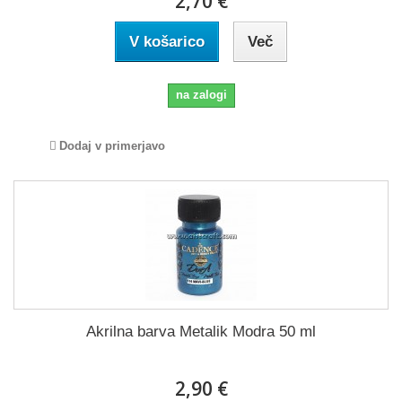
2,70 €
V košarico
Več
na zalogi
Dodaj v primerjavo
Akrilna barva Metalik Modra 50 ml
2,90 €