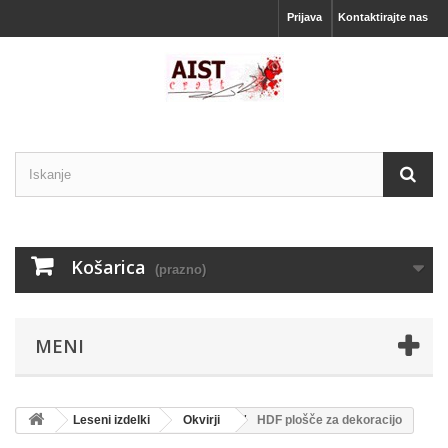
Prijava
Kontaktirajte nas
Košarica
(prazno)
MENI
Leseni izdelki
Okvirji
HDF plošče za dekoracijo