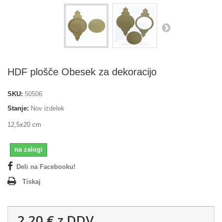
HDF plošče Obesek za dekoracijo
SKU:
50506
Stanje:
Nov izdelek
12,5x20 cm
na zalogi
Deli na Facebooku!
Tiskaj
2,20 €
z DDV