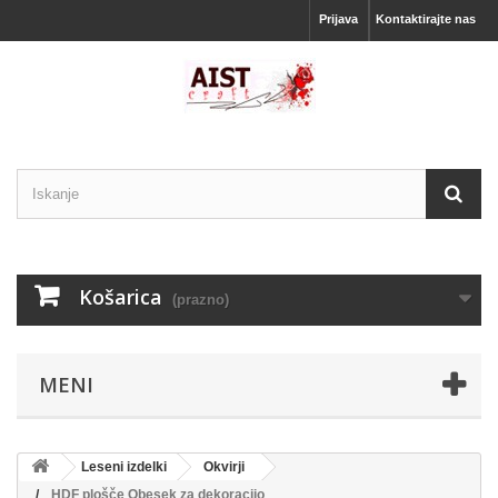
Prijava
Kontaktirajte nas
Košarica
(prazno)
MENI
Leseni izdelki
Okvirji
HDF plošče Obesek za dekoracijo