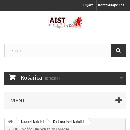
Prijava
Kontaktirajte nas
Košarica
(prazno)
MENI
Leseni izdelki
Dekorativni izdelki
HDF plošča Obesek za dekoracijo