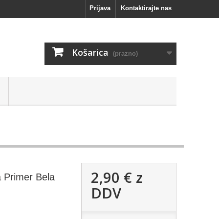
Prijava
Kontaktirajte nas
Košarica
(prazno)
2,90 €
z
 Primer Bela
DDV