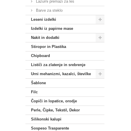
Lazurni premazi za les
Barve za steklo
Leseni izdelki
Izdelki iz papirne mase
Nakit in dodatki
Stiropor in Plastika
Chipboard
Lističi za zlatenje in srebrenje
Urni mehanizmi, kazalci, številke
Šablone
Filc
Čopiči in lopatice, orodje
Perle, Čipke, Tekstil, Dekor
Silikonski kalupi
Sospeso Trasparente