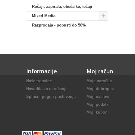
Ročaji, zapirala, obešalke, tečaji
Mixed Media
Razprodaja - popusti do 50%
Informacije
Moj račun
Naše trgovine
Moja naročila
Navodila za naročanje
Moji dobropisi
Splošni pogoji poslovanja
Moji naslovi
Moji podatki
Moji kuponi