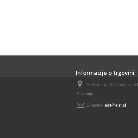
Informacije o trgovini
AIST d.o.o., Kidričeva ulica
Slovenija
E-naslov:
aist@aist.si