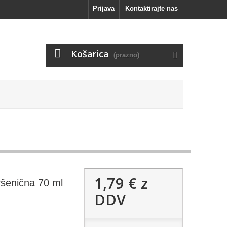
Prijava
Kontaktirajte nas
Košarica
(prazno)
1,79 €
z
Pšenična 70 ml
DDV