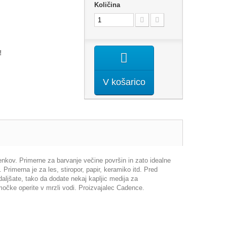
Količina
!
V košarico
enkov. Primerne za barvanje večine površin in zato idealne
Primerna je za les, stiropor, papir, keramiko itd. Pred
ljšate, tako da dodate nekaj kapljic medija za
očke operite v mrzli vodi. Proizvajalec Cadence.