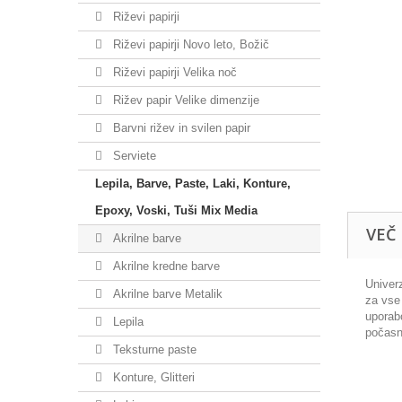
Riževi papirji
Riževi papirji Novo leto, Božič
Riževi papirji Velika noč
Rižev papir Velike dimenzije
Barvni rižev in svilen papir
Serviete
Lepila, Barve, Paste, Laki, Konture,
Epoxy, Voski, Tuši Mix Media
VEČ
Akrilne barve
Akrilne kredne barve
Univerz
Akrilne barve Metalik
za vse 
uporab
Lepila
počasn
Teksturne paste
Konture, Glitteri