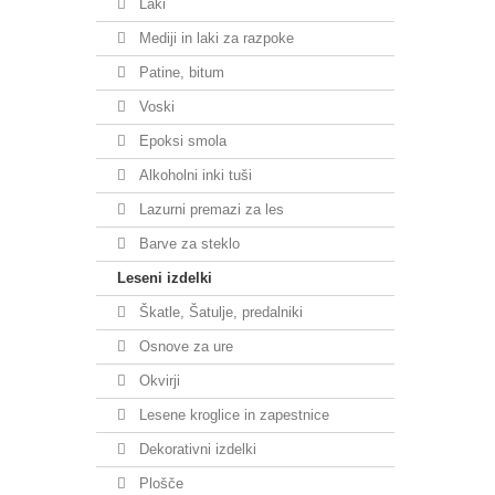
Laki
Mediji in laki za razpoke
Patine, bitum
Voski
Epoksi smola
Alkoholni inki tuši
Lazurni premazi za les
Barve za steklo
Leseni izdelki
Škatle, Šatulje, predalniki
Osnove za ure
Okvirji
Lesene kroglice in zapestnice
Dekorativni izdelki
Plošče