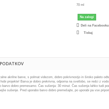
70 ml
Na zalogi
Deli na Facebooku
Tiskaj
 PODATKOV
alne akrilne barve, s polmat videzom, dobro pokrivnostjo in široko paleto odt
hobi projekte! Barva je dobro prekrivna, odporna na svetlobo, se redci z vodo. 
o barvo dobro premesamo. Čas sušenja: 30 minut. Čas sušenja lahko tudi poda
ejše sušenje. Pred uporabo barvo dobro premešajte, po uporabi pa vse pripom