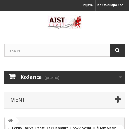
Prijava
Kontaktirajte nas
Košarica
(prazno)
MENI
Lepila, Barve, Paste, Laki, Konture, Epoxy, Voski, Tuši Mix Media