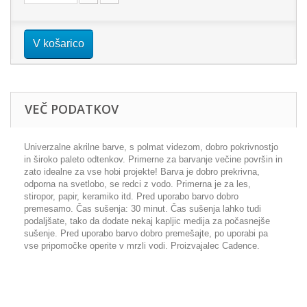
V košarico
VEČ PODATKOV
Univerzalne akrilne barve, s polmat videzom, dobro pokrivnostjo
in široko paleto odtenkov. Primerne za barvanje večine površin in
zato idealne za vse hobi projekte! Barva je dobro prekrivna,
odporna na svetlobo, se redci z vodo. Primerna je za les,
stiropor, papir, keramiko itd. Pred uporabo barvo dobro
premesamo. Čas sušenja: 30 minut. Čas sušenja lahko tudi
podaljšate, tako da dodate nekaj kapljic medija za počasnejše
sušenje. Pred uporabo barvo dobro premešajte, po uporabi pa
vse pripomočke operite v mrzli vodi. Proizvajalec Cadence.