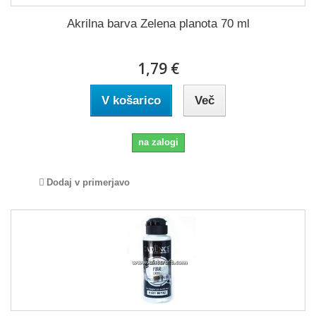
Akrilna barva Zelena planota 70 ml
1,79 €
V košarico
Več
na zalogi
Dodaj v primerjavo