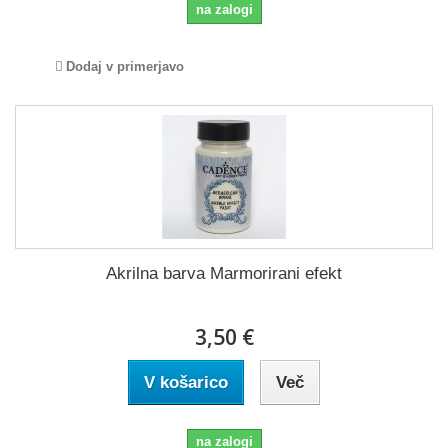
na zalogi
Dodaj v primerjavo
Akrilna barva Marmorirani efekt
3,50 €
V košarico
Več
na zalogi