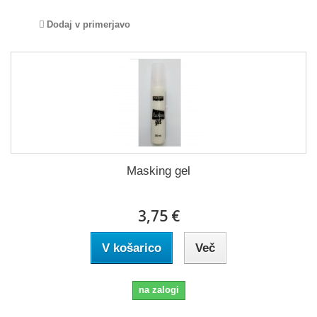
Dodaj v primerjavo
Masking gel
3,75 €
V košarico
Več
na zalogi