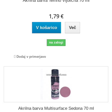
Akrilna barva Temno Vijolična 70 ml
1,79 €
V košarico
Več
na zalogi
Dodaj v primerjavo
Akrilna barva Multisurface Sedona 70 ml