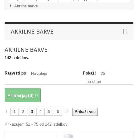
Akrilne barve
AKRILNE BARVE
AKRILNE BARVE
142 izdelkov.
Razvrsti po
Pokaži
Na zalogi
25
na stran
Primerjaj (
0
)
1
2
3
4
5
6
Prikaži vse
Prikazujem 51 - 75 od 142 izdelkov