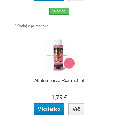
na zalogi
Dodaj v primerjavo
Akrilna barva Roza 70 ml
1,79 €
V košarico
Več