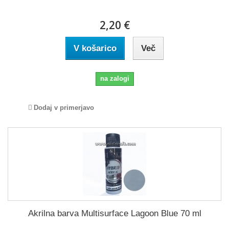
2,20 €
V košarico
Več
na zalogi
Dodaj v primerjavo
Akrilna barva Multisurface Lagoon Blue 70 ml