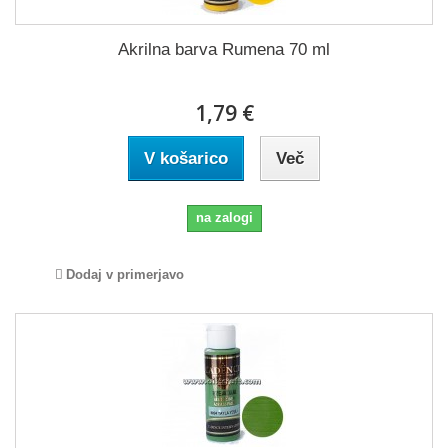
Akrilna barva Rumena 70 ml
1,79 €
V košarico
Več
na zalogi
Dodaj v primerjavo