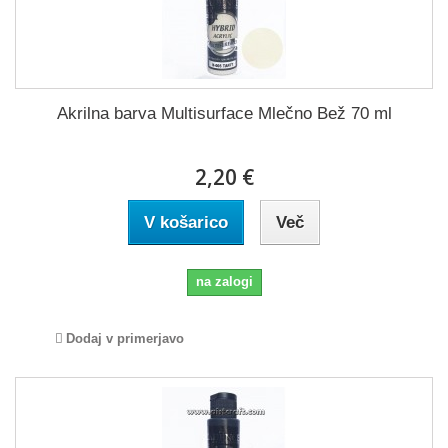
Akrilna barva Multisurface Mlečno Bež 70 ml
2,20 €
V košarico
Več
na zalogi
Dodaj v primerjavo