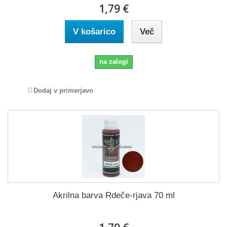
1,79 €
V košarico
Več
na zalogi
Dodaj v primerjavo
Akrilna barva Rdeče-rjava 70 ml