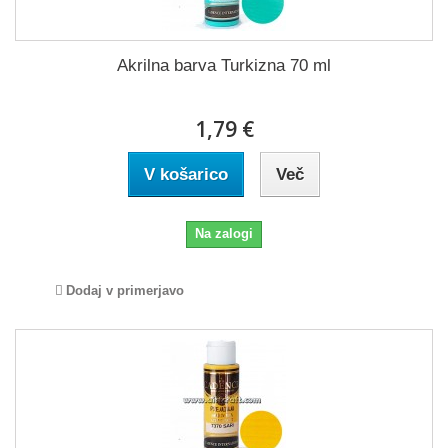
Akrilna barva Turkizna 70 ml
1,79 €
V košarico
Več
Na zalogi
Dodaj v primerjavo