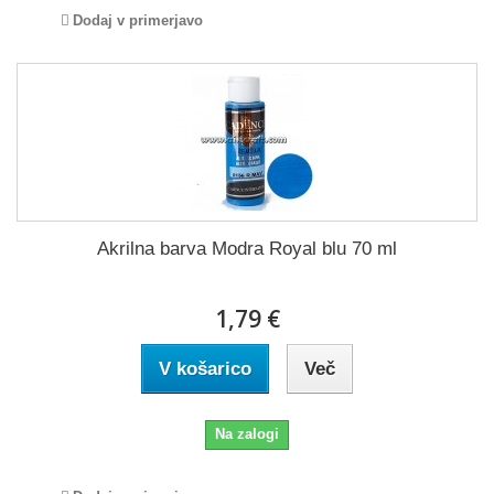
Dodaj v primerjavo
Akrilna barva Modra Royal blu 70 ml
1,79 €
V košarico
Več
Na zalogi