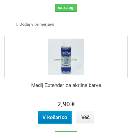
na zalogi
Dodaj v primerjavo
Medij Extender za akrilne barve
2,90 €
V košarico
Več