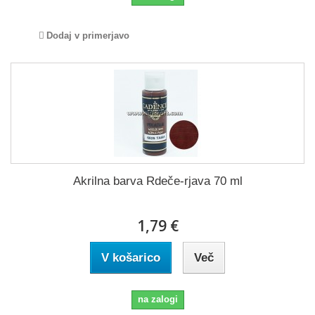
Dodaj v primerjavo
Akrilna barva Rdeče-rjava 70 ml
1,79 €
V košarico
Več
na zalogi