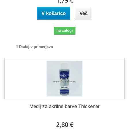
1,79 €
V košarico
Več
na zalogi
Dodaj v primerjavo
Medij za akrilne barve Thickener
2,80 €