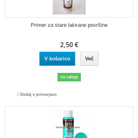
Primer za stare lakirane površine
2,50 €
V košarico
Več
na zalogi
Dodaj v primerjavo