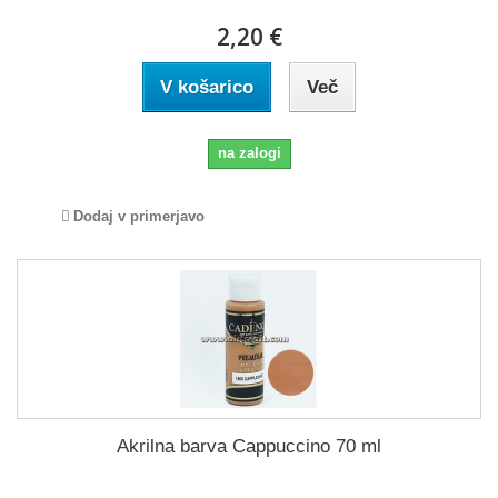
2,20 €
V košarico
Več
na zalogi
Dodaj v primerjavo
Akrilna barva Cappuccino 70 ml