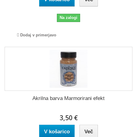
Na zalogi
Dodaj v primerjavo
Akrilna barva Marmorirani efekt
3,50 €
V košarico
Več