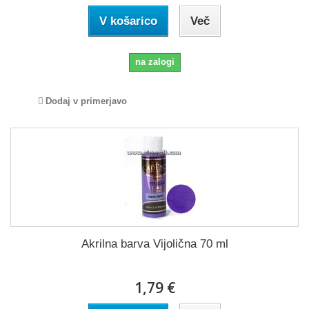
V košarico
Več
na zalogi
Dodaj v primerjavo
Akrilna barva Vijolična 70 ml
1,79 €