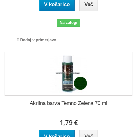
V košarico
Več
Na zalogi
Dodaj v primerjavo
Akrilna barva Temno Zelena 70 ml
1,79 €
V košarico
Več